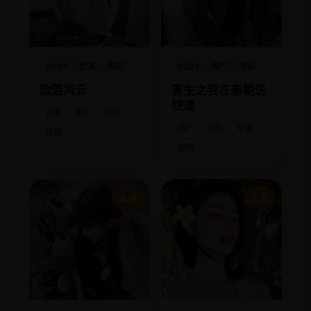
2024
欧美
电影
2024
国产
电影
欧盟风云
重生之我在秦朝送
快递
欧美
电影
政治
国产
电影
穿越
惊悚
秦朝
4.9
5.0