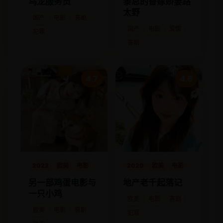
乌龙服务员
黎总的替嫁娇妻路
太野
国产
电影
喜剧
国产
电影
爱情
犯罪
喜剧
4.7
4.6
2022
欧美
电影
2020
欧美
电影
另一部鸡蛋电影与
地产老千起落记
一只小鸡
欧美
电影
喜剧
欧美
电影
喜剧
犯罪