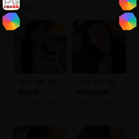
进入频道
4.7
4.6
2025
欧美
电影
2024
欧美
电影
明日赴死
路西法第五季
欧美
电影
科幻
欧美
电影
奇幻
惊悚
动作
4.6
4.7