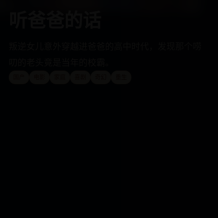
听爸爸的话
叛逆女儿意外穿越进爸爸的高中时代，发现那个唠
叨的老头竟是当年的校霸。
国产
电影
家庭
喜剧
奇幻
重生