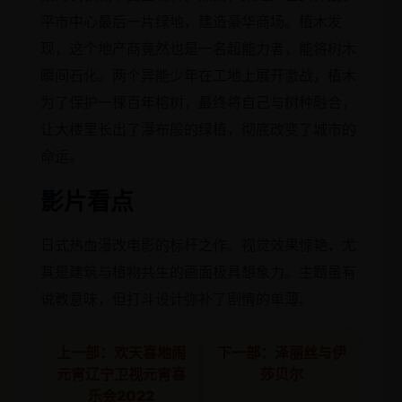
平市中心最后一片绿地，建造豪华商场。植木发
现，这个地产商竟然也是一名超能力者，能将树木
瞬间石化。两个异能少年在工地上展开激战，植木
为了保护一棵百年榕树，最终将自己与树种融合，
让大楼里长出了瀑布般的绿植，彻底改变了城市的
命运。
影片看点
日式热血漫改电影的标杆之作。视觉效果惊艳，尤
其是建筑与植物共生的画面极具想象力。主题虽有
说教意味，但打斗设计弥补了剧情的单薄。
上一部：欢天喜地闹
下一部：泽丽丝与伊
元宵辽宁卫视元宵喜
莎贝尔
乐会2022