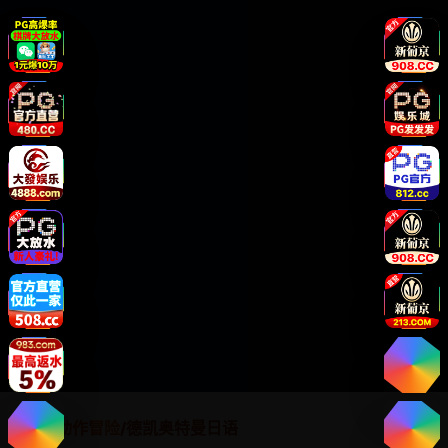
首页
/
动作冒险
/
德凯奥特曼日语