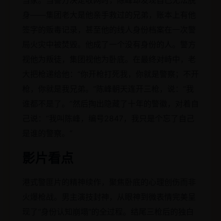
身——集团老大是他亲手救过的兄弟，账本上有他
签字的贩毒记录，甚至他的线人身份档案在一次警
局火灾中被焚毁。他成了一个没有身份的人。警方
视他为叛徒，集团视他为卧底。在最终对峙中，老
大把枪递给他：“你开枪打死我，你就是警察；不开
枪，你就是我兄弟。”陈峰朝天连开三枪，说：“我
谁都不是了。”然后掏出隐藏了十年的警徽，对着自
己说：“我叫陈峰，编号2847，我只是个忘了自己
是谁的警察。”
影片看点
港式警匪片的精神续作，聚焦卧底的心理创伤而非
火爆枪战。男主演技封神，从眼神到微表情完美呈
现了“身份认知崩塌”的全过程。结尾三枪后的独白