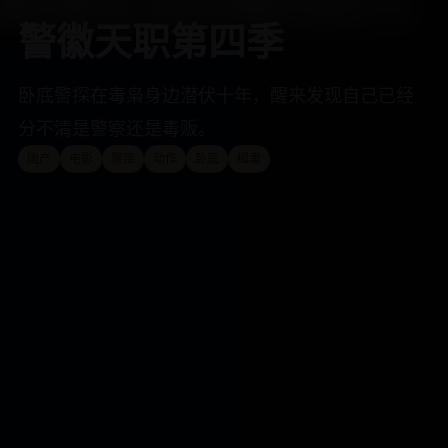
警徽天职第四季
卧底警探在毒枭身边潜伏十年，醒来发现自己已经
分不清是警察还是毒贩。
国产
电影
警匪
动作
卧底
缉毒