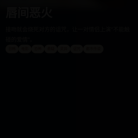
唇间恶火
接吻就会烧死对方的诅咒，让一对情侣上演“不能触
碰的爱情”。
日韩
电影
恐怖
悬疑
灵异
诅咒
都市传说