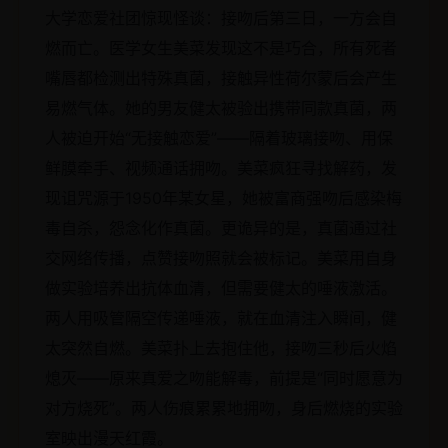
大学恋爱社团惊现怪谈：接吻后第三日，一方会自
燃而亡。医学女生美菜发现这不是巧合，所有死者
嘴唇都检测出特殊真菌，接触异性荷尔蒙后会产生
易燃气体。她的男友健太被验出携带同款真菌，两
人被迫开始“无接触恋爱”——隔着玻璃接吻、用保
鲜膜牵手、视频通话拥吻。美菜疯狂寻找解药，发
现诅咒源于1950年某女星，她被富商强吻后感染梅
毒自杀，怨念化作真菌。更诡异的是，真菌通过社
交网络传播，点赞接吻照就会被标记。美菜用自身
做实验培养出抗体血清，但需要健太的唾液激活。
两人用吸管隔空传递唾液，就在血清注入瞬间，健
太突然自燃。美菜扑上去抱住他，接吻三秒后火焰
熄灭——原来真爱之吻能解毒，前提是“同时愿意为
对方烧死”。两人伤痕累累地拥吻，身后燃烧的实验
室映出漫天红霞。