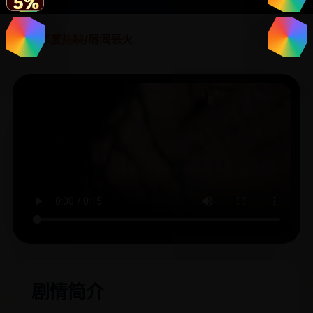
首页
/
年度热映
/
唇间恶火
剧情简介