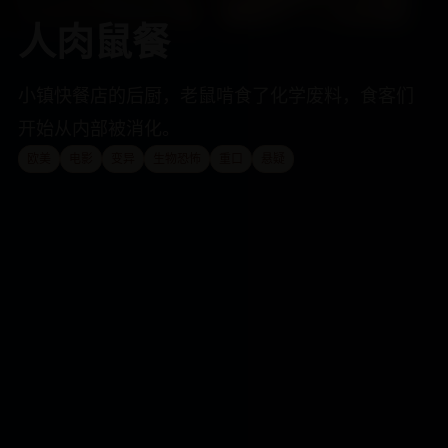
人肉鼠餐
小镇快餐店的后厨，老鼠啃食了化学废料，食客们
开始从内部被消化。
欧美
电影
变异
生物恐怖
重口
悬疑