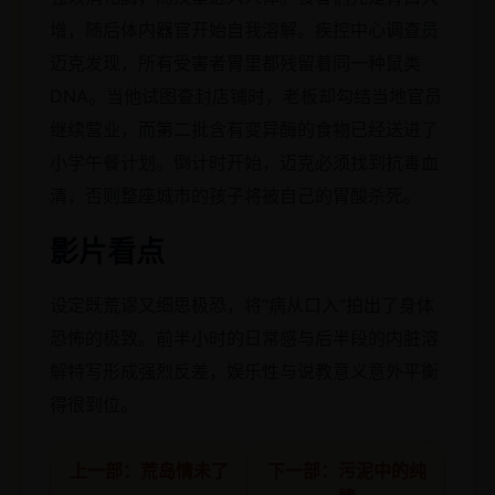
增，随后体内器官开始自我溶解。疾控中心调查员
迈克发现，所有受害者胃里都残留着同一种鼠类
DNA。当他试图查封店铺时，老板却勾结当地官员
继续营业，而第二批含有变异酶的食物已经送进了
小学午餐计划。倒计时开始，迈克必须找到抗毒血
清，否则整座城市的孩子将被自己的胃酸杀死。
影片看点
设定既荒谬又细思极恐，将“病从口入”拍出了身体
恐怖的极致。前半小时的日常感与后半段的内脏溶
解特写形成强烈反差，娱乐性与说教意义意外平衡
得很到位。
上一部：荒岛情未了
下一部：污泥中的纯