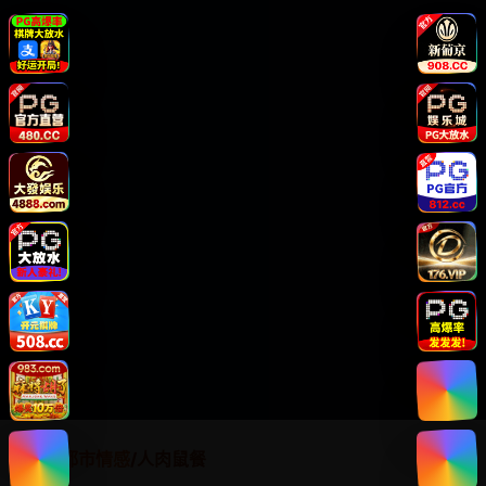
首页
/
都市情感
/
人肉鼠餐