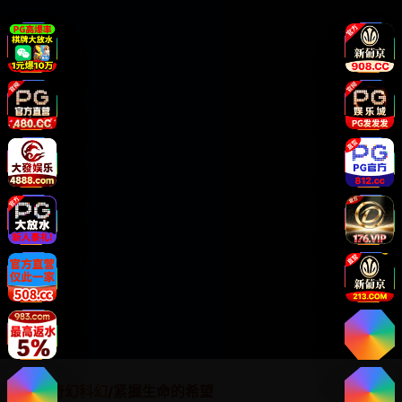
首页
/
奇幻科幻
/
紧握生命的希望