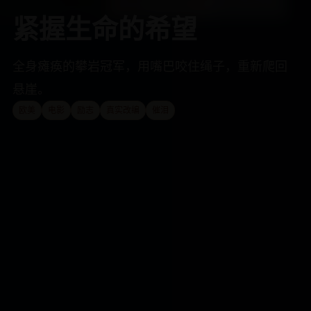
紧握生命的希望
全身瘫痪的攀岩冠军，用嘴巴咬住绳子，重新爬回
悬崖。
欧美
电影
励志
真实改编
催泪