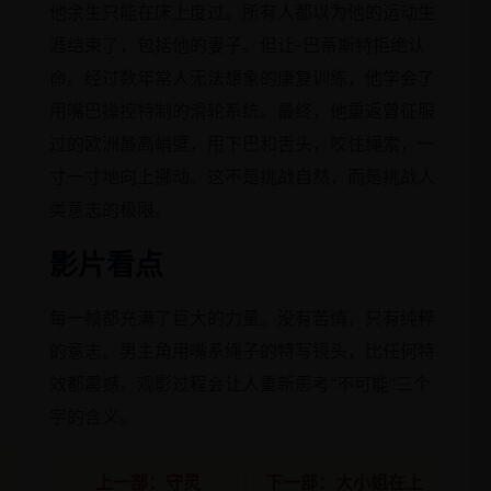
他余生只能在床上度过。所有人都以为他的运动生
涯结束了，包括他的妻子。但让-巴蒂斯特拒绝认
命。经过数年常人无法想象的康复训练，他学会了
用嘴巴操控特制的滑轮系统。最终，他重返曾征服
过的欧洲最高峭壁，用下巴和舌头，咬住绳索，一
寸一寸地向上挪动。这不是挑战自然，而是挑战人
类意志的极限。
影片看点
每一帧都充满了巨大的力量。没有苦情，只有纯粹
的意志。男主角用嘴系绳子的特写镜头，比任何特
效都震撼。观影过程会让人重新思考“不可能”三个
字的含义。
上一部：守灵
下一部：大小姐在上